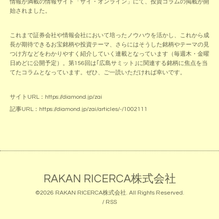
情報が満載の情報サイト「ザイ・オンライン」にて、投資コラムの掲載が開
始されました。
これまで証券会社や情報会社において培ったノウハウを活かし、これから成
長が期待できるお宝銘柄や投資テーマ、さらにはそうした銘柄やテーマの見
つけ方などをわかりやすく紹介していく連載となっています（毎週木・金曜
日めどに公開予定）。第156回は｢広島サミット｣に関連する銘柄に焦点を当
てたコラムとなっています。ぜひ、ご一読いただければ幸いです。
サイトURL：
https://diamond.jp/zai
記事URL：
https://diamond.jp/zai/articles/-/1002111
RAKAN RICERCA株式会社
©2026
RAKAN RICERCA株式会社
. All Rights Reserved.
/
RSS