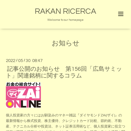
RAKAN RICERCA
Welcome to our homepage
お知らせ
2022
/
05
/
30 08:47
記事公開のお知らせ 第156回「広島サミッ
ト」関連銘柄に関するコラム
個人投資家の方々にはお馴染みのマネー雑誌『ダイヤモンドZAi(ザイ)』の
最新情報から株式投資、株主優待、クレジットカード比較、節約術、不動
産、テクニカル分析や投資法、ネット証券活用術など、個人投資家に役立つ