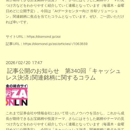
長が期待できるお宝銘柄や投資テーマ、さらにはそうした銘柄やテーマの見
つけ方などをわかりやすく紹介していく連載となっています（毎週木・金曜
日めどに公開予定）。今回は「AIデータセンター向け 冷却ソリューショ
ン」関連銘柄に焦点を当てたコラムとなっています。ぜひ、ご一読いただけ
れば幸いです。
サイトURL：
https://diamond.jp/zai
記事URL：
https://diamond.jp/zai/articles/-/1063859
2026
/
02
/
20 17:47
記事公開のお知らせ 第340回「キャッシュ
レス決済｣関連銘柄に関するコラム
これまで証券会社や情報会社において培ったノウハウを活かし、これから成
長が期待できるお宝銘柄や投資テーマ、さらにはそうした銘柄やテーマの見
つけ方などをわかりやすく紹介していく連載となっています（毎週木・金曜
日めどに公開予定）。今回は「キャッシュレス決済」関連銘柄に焦点を当て