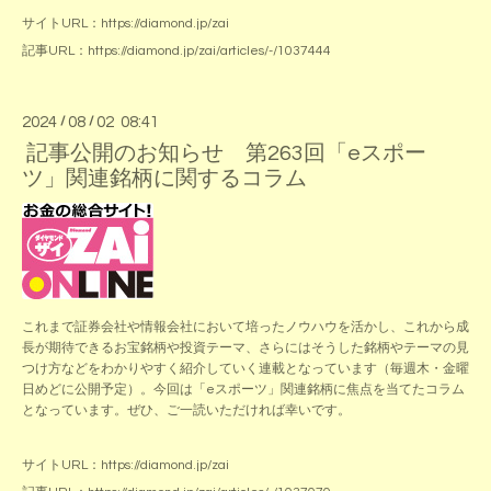
サイトURL：
https://diamond.jp/zai
記事URL：
https://diamond.jp/zai/articles/-/1037444
2024
/
08
/
02 08:41
記事公開のお知らせ 第263回「eスポー
ツ」関連銘柄に関するコラム
これまで証券会社や情報会社において培ったノウハウを活かし、これから成
長が期待できるお宝銘柄や投資テーマ、さらにはそうした銘柄やテーマの見
つけ方などをわかりやすく紹介していく連載となっています（毎週木・金曜
日めどに公開予定）。今回は「eスポーツ」関連銘柄に焦点を当てたコラム
となっています。ぜひ、ご一読いただければ幸いです。
サイトURL：
https://diamond.jp/zai