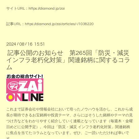
サイトURL：
https://diamond.jp/zai
記事URL：
https://diamond.jp/zai/articles/-/1038220
2024
/
08
/
16 15:51
記事公開のお知らせ 第265回「防災・減災
インフラ老朽化対策」関連銘柄に関するコラ
ム
これまで証券会社や情報会社において培ったノウハウを活かし、これから成
長が期待できるお宝銘柄や投資テーマ、さらにはそうした銘柄やテーマの見
つけ方などをわかりやすく紹介していく連載となっています（毎週木・金曜
日めどに公開予定）。今回は「防災・減災 インフラ老朽化対策」関連銘柄
に焦点を当てたコラムとなっています。ぜひ、ご一読いただければ幸いで
す。