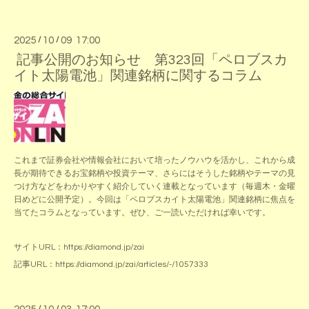
2025
/
10
/
09 17:00
記事公開のお知らせ 第323回「ペロブスカ
イト太陽電池」関連銘柄に関するコラム
これまで証券会社や情報会社において培ったノウハウを活かし、これから成
長が期待できるお宝銘柄や投資テーマ、さらにはそうした銘柄やテーマの見
つけ方などをわかりやすく紹介していく連載となっています（毎週木・金曜
日めどに公開予定）。今回は「ペロブスカイト太陽電池」関連銘柄に焦点を
当てたコラムとなっています。ぜひ、ご一読いただければ幸いです。
サイトURL：
https://diamond.jp/zai
記事URL：
https://diamond.jp/zai/articles/-/1057333
/
/