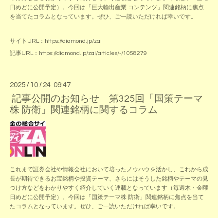
日めどに公開予定）。今回は「巨大輸出産業 コンテンツ」関連銘柄に焦点
を当てたコラムとなっています。ぜひ、ご一読いただければ幸いです。
サイトURL：
https://diamond.jp/zai
記事URL：
https://diamond.jp/zai/articles/-/1058279
2025
/
10
/
24 09:47
記事公開のお知らせ 第325回「国策テーマ
株 防衛」関連銘柄に関するコラム
これまで証券会社や情報会社において培ったノウハウを活かし、これから成
長が期待できるお宝銘柄や投資テーマ、さらにはそうした銘柄やテーマの見
つけ方などをわかりやすく紹介していく連載となっています（毎週木・金曜
日めどに公開予定）。今回は「国策テーマ株 防衛」関連銘柄に焦点を当て
たコラムとなっています。ぜひ、ご一読いただければ幸いです。