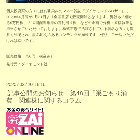
個人投資家の方々にはお馴染みのマネー雑誌『ダイヤモンドZAi(ザイ)』、
2020年4月号が2月21日より全国書店で販売開始となります。弊社も「儲か
る5万円株」「10期配当維持の高利回り株」などの企画で分析・原稿執筆を
担当させていただいております。株式市場で活躍されている著名な方々も数
多く登場され、読み応えのあるコンテンツが満載です。ぜひ、ご一読いただ
ければ幸いです。
販売価格：750円（税込み）
発行元：ダイヤモンド社
2020
/
02
/
20 18:16
記事公開のお知らせ 第48回「巣ごもり消
費」関連株に関するコラム