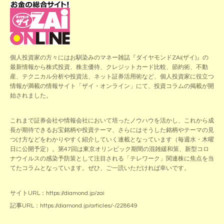
個人投資家の方々にはお馴染みのマネー雑誌『ダイヤモンドZAi(ザイ)』の
最新情報から株式投資、株主優待、クレジットカード比較、節約術、不動
産、テクニカル分析や投資法、ネット証券活用術など、個人投資家に役立つ
情報が満載の情報サイト「ザイ・オンライン」にて、投資コラムの掲載が開
始されました。
これまで証券会社や情報会社において培ったノウハウを活かし、これから成
長が期待できるお宝銘柄や投資テーマ、さらにはそうした銘柄やテーマの見
つけ方などをわかりやすく紹介していく連載となっています（毎週水・木曜
日に公開予定）。第47回は東京オリンピック期間の混雑緩和策、新型コロ
ナウイルスの感染予防策として注目される「テレワーク」関連株に焦点を当
てたコラムとなっています。ぜひ、ご一読いただければ幸いです。
サイトURL：https://diamond.jp/zai
記事URL：https://diamond.jp/articles/-/228649