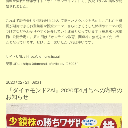
情報が満載の情報サイト「ザイ・オンライン」にて、投資コラムの掲載が開
始されました。
これまで証券会社や情報会社において培ったノウハウを活かし、これから成
長が期待できるお宝銘柄や投資テーマ、さらにはそうした銘柄やテーマの見
つけ方などをわかりやすく紹介していく連載となっています（毎週水・木曜
日に公開予定）。第49回は「オンライン教育」関連株に焦点を当てたコラ
ムとなっています。ぜひ、ご一読いただければ幸いです。
サイトURL：https://diamond.jp/zai
記事URL：https://diamond.jp/articles/-/230054
2020
/
02
/
21 09:31
『ダイヤモンドZAi』2020年4月号への寄稿の
お知らせ