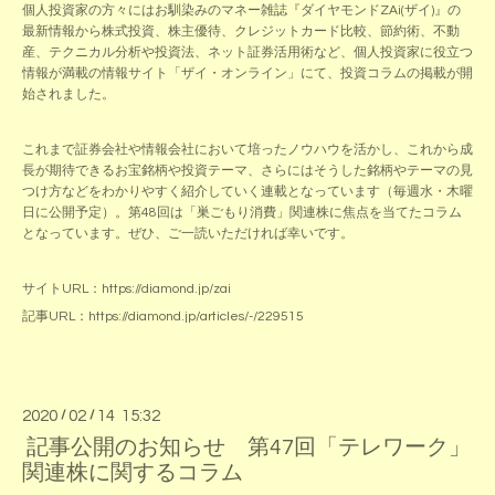
個人投資家の方々にはお馴染みのマネー雑誌『ダイヤモンドZAi(ザイ)』の
最新情報から株式投資、株主優待、クレジットカード比較、節約術、不動
産、テクニカル分析や投資法、ネット証券活用術など、個人投資家に役立つ
情報が満載の情報サイト「ザイ・オンライン」にて、投資コラムの掲載が開
始されました。
これまで証券会社や情報会社において培ったノウハウを活かし、これから成
長が期待できるお宝銘柄や投資テーマ、さらにはそうした銘柄やテーマの見
つけ方などをわかりやすく紹介していく連載となっています（毎週水・木曜
日に公開予定）。第48回は「巣ごもり消費」関連株に焦点を当てたコラム
となっています。ぜひ、ご一読いただければ幸いです。
サイトURL：https://diamond.jp/zai
記事URL：https://diamond.jp/articles/-/229515
2020
/
02
/
14 15:32
記事公開のお知らせ 第47回「テレワーク」
関連株に関するコラム