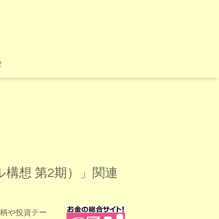
せ
ール構想 第2期）」関連
柄や投資テー