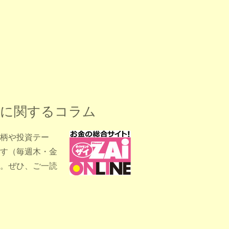
柄に関するコラム
柄や投資テー
す（毎週木・金
。ぜひ、ご一読