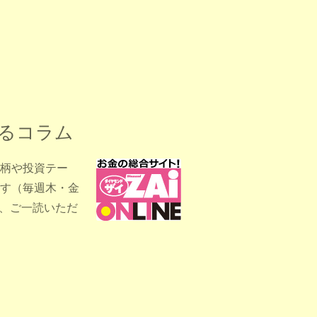
するコラム
柄や投資テー
す（毎週木・金
ひ、ご一読いただ