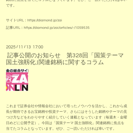
です。
サイトURL：
https://diamond.jp/zai
記事URL：
https://diamond.jp/zai/articles/-/1059535
2025
/
11
/
13 17:00
記事公開のお知らせ 第328回「国策テーマ
国土強靱化｣関連銘柄に関するコラム
これまで証券会社や情報会社において培ったノウハウを活かし、これから成
長が期待できるお宝銘柄や投資テーマ、さらにはそうした銘柄やテーマの見
つけ方などをわかりやすく紹介していく連載となっています（毎週木・金曜
日めどに公開予定）。今回は「国策テーマ 国土強靱化」関連銘柄に焦点を
当てたコラムとなっています。ぜひ、ご一読いただければ幸いです。