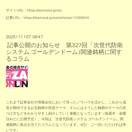
サイトURL：
https://diamond.jp/zai
記事URL：
https://diamond.jp/zai/articles/-/1059004
2025
/
11
/
07 09:47
記事公開のお知らせ 第327回「次世代防衛
システム ゴールデンドーム｣関連銘柄に関す
るコラム
これまで証券会社や情報会社において培ったノウハウを活かし、これから成
長が期待できるお宝銘柄や投資テーマ、さらにはそうした銘柄やテーマの見
つけ方などをわかりやすく紹介していく連載となっています（毎週木・金曜
日めどに公開予定）。今回は「次世代防衛システム ゴールデンドーム」関
連銘柄に焦点を当てたコラムとなっています。ぜひ、ご一読いただければ幸
いです。