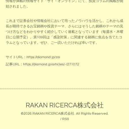
情報が満載の情報サイト「ザイ・オンライン」にて、投資コラムの掲載が開
始されました。
これまで証券会社や情報会社において培ったノウハウを活かし、これから成
長が期待できるお宝銘柄や投資テーマ、さらにはそうした銘柄やテーマの見
つけ方などをわかりやすく紹介していく連載となっています（毎週水・木曜
日に公開予定）。第109回は「感染対策」に関連する銘柄に焦点を当てたコ
ラムとなっています。ぜひ、ご一読いただければ幸いです。
サイトURL：
https://diamond.jp/zai
記事URL：
https://diamond.jp/articles/-/271072
RAKAN RICERCA株式会社
©2026
RAKAN RICERCA株式会社
. All Rights Reserved.
/
RSS