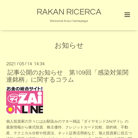
RAKAN RICERCA
Welcome to our homepage
お知らせ
2021
/
05
/
14 14:34
記事公開のお知らせ 第109回「感染対策関
連銘柄」に関するコラム
個人投資家の方々にはお馴染みのマネー雑誌『ダイヤモンドZAi(ザイ)』の
最新情報から株式投資、株主優待、クレジットカード比較、節約術、不動
産、テクニカル分析や投資法、ネット証券活用術など、個人投資家に役立つ