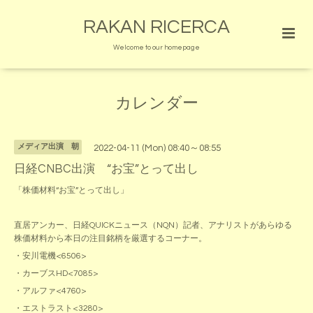
RAKAN RICERCA
Welcome to our homepage
カレンダー
メディア出演 朝
2022-04-11 (Mon) 08:40～08:55
日経CNBC出演 “お宝”とって出し
「株価材料“お宝”とって出し」
直居アンカー、日経QUICKニュース（NQN）記者、アナリストがあらゆる
株価材料から本日の注目銘柄を厳選するコーナー。
・安川電機<6506>
・カーブスHD<7085>
・アルファ<4760>
・エストラスト<3280>